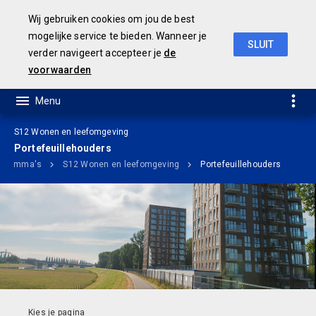
Wij gebruiken cookies om jou de best
mogelijke service te bieden. Wanneer je
SLUIT
verder navigeert accepteer je
de
Ontwerp Meerjarenbegroting 2020-2023
voorwaarden
S12 Wonen en leefomgeving
Portefeuillehouders
rogramma's
S12 Wonen en leefomgeving
Portefeuillehouders