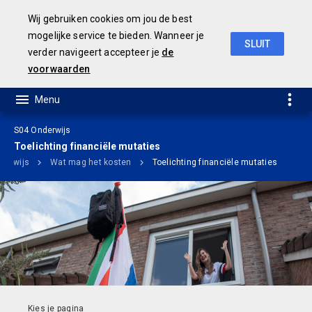
Wij gebruiken cookies om jou de best
mogelijke service te bieden. Wanneer je
SLUIT
verder navigeert accepteer je
de
Ontwerp Meerjarenbegroting 2020-2023
voorwaarden
S04 Onderwijs
Toelichting financiële mutaties
derwijs
Wat mag het kosten
Toelichting financiële mutaties