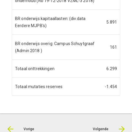
onderhoud (Rb 19-12-2018 VZML-3 2018)
BR onderwijs kapitaallasten: (div.data
5.891
Eerdere MJPB's)
BR onderwijs overig: Campus Schuytgraaf
161
(Admin 2018 )
Totaal onttrekkingen
6.299
Totaal mutaties reserves
-1.454
Vorige
Volgende