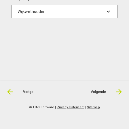
Groen Links, 1e Locoburgermeester
Cathelijne Bouwkamp
LEES MEER OVER MIJ
Vorige
Volgende
© LIAS Software
|
Privacy statement
|
Sitemap