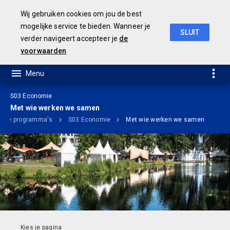
Wij gebruiken cookies om jou de best
mogelijke service te bieden. Wanneer je
SLUIT
verder navigeert accepteer je
de
Ontwerp Meerjarenbegroting 2020-2023
voorwaarden
S03 Economie
Met wie werken we samen
lijke programma's
S03 Economie
Met wie werken we samen