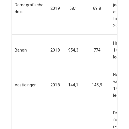
Demografische
jaar en 6
2019
58,1
69,8
druk
ouder in
tot de p
20 tot 65
Het aant
Banen
2018
954,3
774
1.000 in
leeftijd 
Het aant
van bedr
Vestigingen
2018
144,1
145,9
1.000 in
leeftijd 
De
functie
(FMI) we