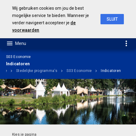
Wij gebruiken cookies om jou de best
mogelijke service te bieden. Wanneer je
SLUIT
verder navigeert accepteer je
de
Ontwerp Meerjarenbegroting 2020-2023
voorwaarden
S03 Economie
Indicatoren
ome
Stedelijke programma's
S03 Economie
Indicatoren