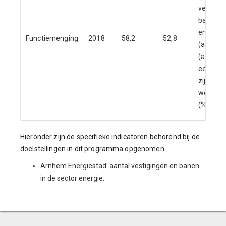
verhoud
banen e
en varie
Functiemenging
2018
58,2
52,8
(alleen 
(alleen w
een waa
zijn er 
woninge
(%).
Hieronder zijn de specifieke indicatoren behorend bij de
doelstellingen in dit programma opgenomen.
Arnhem Energiestad: aantal vestigingen en banen
in de sector energie.