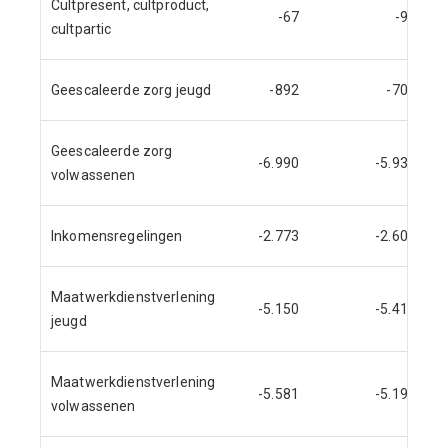
Cultpresent, cultproduct,
-67
-91
cultpartic
Geescaleerde zorg jeugd
-892
-701
Geescaleerde zorg
-6.990
-5.933
volwassenen
Inkomensregelingen
-2.773
-2.606
Maatwerkdienstverlening
-5.150
-5.413
jeugd
Maatwerkdienstverlening
-5.581
-5.196
volwassenen