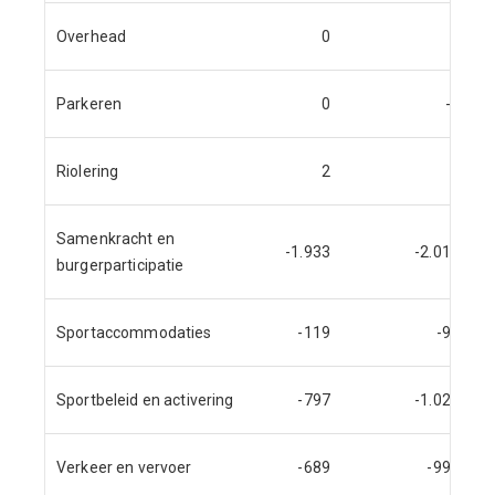
Overhead
0
0
Parkeren
0
-2
Riolering
2
0
Samenkracht en
-1.933
-2.018
burgerparticipatie
Sportaccommodaties
-119
-90
Sportbeleid en activering
-797
-1.029
Verkeer en vervoer
-689
-993