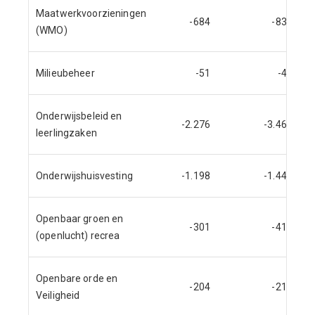
Maatwerkvoorzieningen
-684
-832
(WMO)
Milieubeheer
-51
-41
Onderwijsbeleid en
-2.276
-3.468
leerlingzaken
Onderwijshuisvesting
-1.198
-1.442
Openbaar groen en
-301
-414
(openlucht) recrea
Openbare orde en
-204
-210
Veiligheid