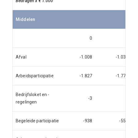
Bedragen x € 1.000
Middelen
0
0
Afval
-1.008
-1.031
Arbeidsparticipatie
-1.827
-1.779
Bedrijfsloket en -
-3
0
regelingen
Begeleide participatie
-938
-558