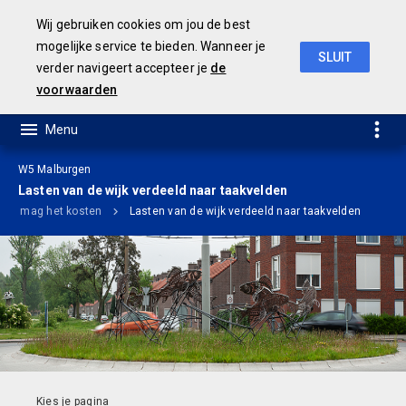
Wij gebruiken cookies om jou de best
mogelijke service te bieden. Wanneer je
SLUIT
verder navigeert accepteer je
de
Ontwerp Meerjarenbegroting 2020-2023
voorwaarden
W5 Malburgen
Lasten van de wijk verdeeld naar taakvelden
Wat mag het kosten
Lasten van de wijk verdeeld naar taakvelden