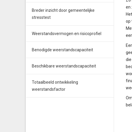
Zo 
en 
Breder inzicht door gemeentelijke
Het
stresstest
op 
Met
Weerstandsvermogen en risicoprofiel
een
Een
Benodigde weerstandscapaciteit
gee
die
Beschikbare weerstandscapaciteit
beo
wor
fin
Totaalbeeld ontwikkeling
wee
weerstandsfactor
Om 
bel