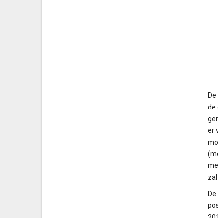
De 
de 
gem
er 
moe
(me
met
zal
De 
pos
201