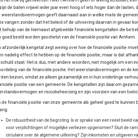
is het ook bij gemeenten. Heeft Arnhem geen of weinig schulden, ee
zijn de baten vrijwel ieder jaar even hoog of iets hoger dan de lasten
 weerstandsvermogen geeft daarnaast aan in welke mate de gemeente
te vangen zonder dat het beleid of de uitvoering daarvan in gevaar ko
 behulp van de hiernaast afgebeelde financiële kengetallen die betr
 goed beeld worden geschetst van de financiële positie van Arnhem.
 afzonderlijk kengetal zegt weinig over hoe de financiële positie mo
n nadelig effect te hebben op de financiële positie, maar is dat afha
 schuld staat. Het is dus, met andere woorden, niet mogelijk om een in
ordeling van de financiële positie. Het weerstandsvermogen en de ke
den bezien, omdat ze alleen gezamenlijk en in hun onderlinge verho
anciële positie van een gemeente. De kengetallen zijn daarom gezam
rstandsvermogen en risicobeheersing en zijn voorzien van een toelic
de financiële positie van onze gemeente als geheel goed te kunnen b
ang:
De robuustheid van de begroting. Is er sprake van een reëel beeld v
voor verplichtingen of mogelijke verliezen opgenomen? Sluit de rami
circulaire over de algemene uitkering? Zijn inkomsten en uitgaven 