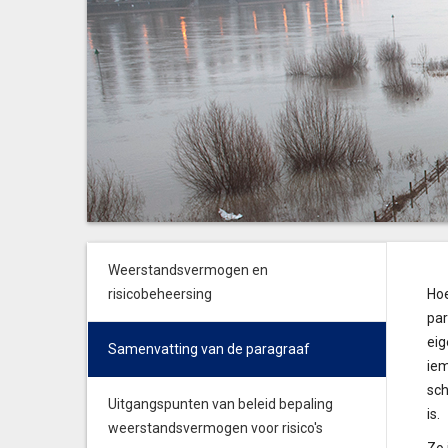
Weerstandsvermogen en
risicobeheersing
Hoe
par
eig
Samenvatting van de paragraaf
iem
sch
Uitgangspunten van beleid bepaling
is.
weerstandsvermogen voor risico's