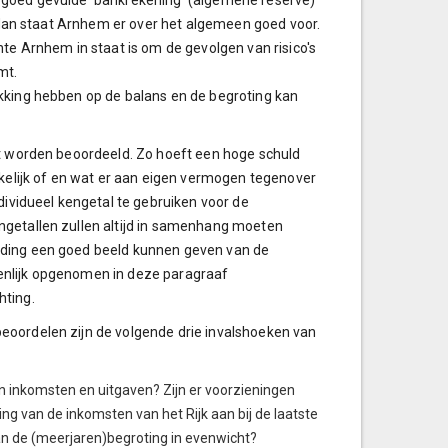
n goed gevulde 'bankrekening' (algemene reserve)
, dan staat Arnhem er over het algemeen goed voor.
 Arnhem in staat is om de gevolgen van risico's
mt.
ekking hebben op de balans en de begroting kan
et worden beoordeeld. Zo hoeft een hoge schuld
nkelijk of en wat er aan eigen vermogen tegenover
dividueel kengetal te gebruiken voor de
ngetallen zullen altijd in samenhang moeten
uding een goed beeld kunnen geven van de
enlijk opgenomen in deze paragraaf
hting.
eoordelen zijn de volgende drie invalshoeken van
an inkomsten en uitgaven? Zijn er voorzieningen
ng van de inkomsten van het Rijk aan bij de laatste
van de (meerjaren)begroting in evenwicht?