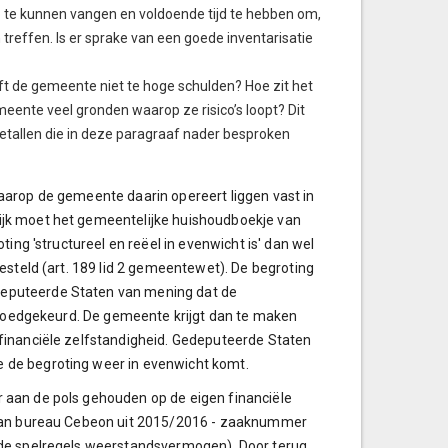
op te kunnen vangen en voldoende tijd te hebben om,
 treffen. Is er sprake van een goede inventarisatie
ft de gemeente niet te hoge schulden? Hoe zit het
ente veel gronden waarop ze risico’s loopt? Dit
etallen die in deze paragraaf nader besproken
aarop de gemeente daarin opereert liggen vast in
ijk moet het gemeentelijke huishoudboekje van
ing 'structureel en reëel in evenwicht is' dan wel
esteld (art. 189 lid 2 gemeentewet). De begroting
eputeerde Staten van mening dat de
t goedgekeurd. De gemeente krijgt dan te maken
financiële zelfstandigheid. Gedeputeerde Staten
 de begroting weer in evenwicht komt.
 aan de pols gehouden op de eigen financiële
k van bureau Cebeon uit 2015/2016 - zaaknummer
 de spelregels weerstandsvermogen). Door terug