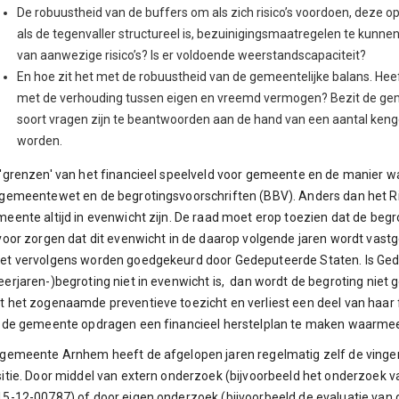
De robuustheid van de buffers om als zich risico’s voordoen, deze 
als de tegenvaller structureel is, bezuinigingsmaatregelen te kunnen
van aanwezige risico’s? Is er voldoende weerstandscapaciteit?
En hoe zit het met de robuustheid van de gemeentelijke balans. Hee
met de verhouding tussen eigen en vreemd vermogen? Bezit de geme
soort vragen zijn te beantwoorden aan de hand van een aantal keng
worden.
'grenzen' van het financieel speelveld voor gemeente en de manier w
gemeentewet en de begrotingsvoorschriften (BBV). Anders dan het R
eente altijd in evenwicht zijn. De raad moet erop toezien dat de begrot
voor zorgen dat dit evenwicht in de daarop volgende jaren wordt vastg
t vervolgens worden goedgekeurd door Gedeputeerde Staten. Is Ged
erjaren-)begroting niet in evenwicht is, dan wordt de begroting nie
 het zogenaamde preventieve toezicht en verliest een deel van haar 
 de gemeente opdragen een financieel herstelplan te maken waarmee
gemeente Arnhem heeft de afgelopen jaren regelmatig zelf de vinger
itie. Door middel van extern onderzoek (bijvoorbeeld het onderzoe
5-12-00787) of door eigen onderzoek (bijvoorbeeld de evaluatie van